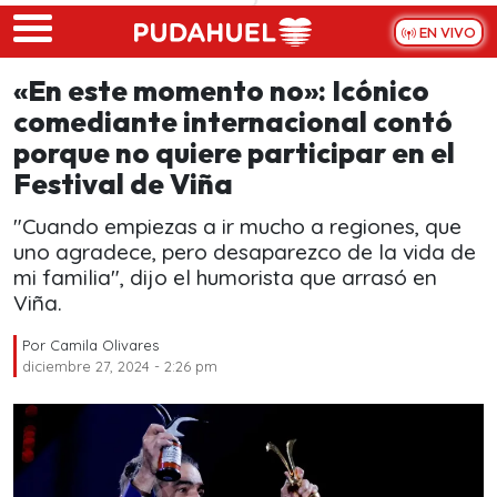
Skip to main content
EN VIVO
«En este momento no»: Icónico
comediante internacional contó
porque no quiere participar en el
Festival de Viña
"Cuando empiezas a ir mucho a regiones, que
uno agradece, pero desaparezco de la vida de
mi familia", dijo el humorista que arrasó en
Viña.
Por
Camila Olivares
diciembre 27, 2024 - 2:26 pm