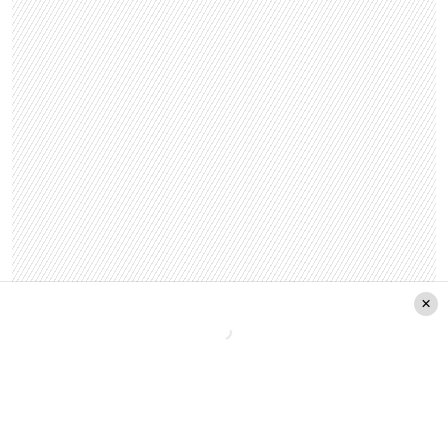
En el programa, Alis también dijo que su situación
actual no pasa por tener algún problema familiar
o con su pareja,
más bien aclaró que mantiene
una estrecha relación con sus hijos que le