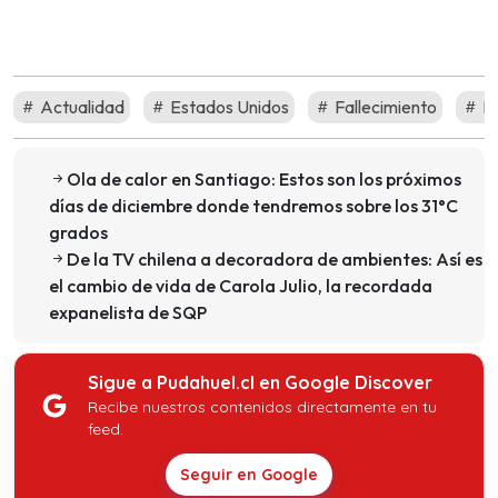
Actualidad
Estados Unidos
Fallecimiento
No
Ola de calor en Santiago: Estos son los próximos
días de diciembre donde tendremos sobre los 31°C
grados
De la TV chilena a decoradora de ambientes: Así es
el cambio de vida de Carola Julio, la recordada
expanelista de SQP
Sigue a Pudahuel.cl en Google Discover
Recibe nuestros contenidos directamente en tu
feed.
Seguir en Google