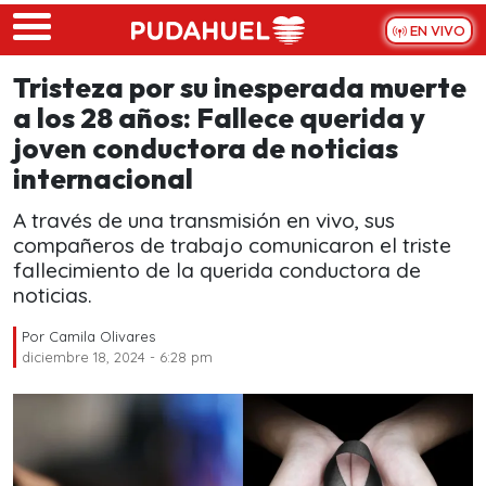
Skip to main content
EN VIVO
Tristeza por su inesperada muerte
a los 28 años: Fallece querida y
joven conductora de noticias
internacional
A través de una transmisión en vivo, sus
compañeros de trabajo comunicaron el triste
fallecimiento de la querida conductora de
noticias.
Por
Camila Olivares
diciembre 18, 2024 - 6:28 pm