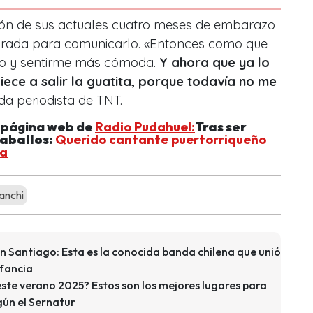
ón de sus actuales cuatro meses de embarazo
parada para comunicarlo. «Entonces como que
lo y sentirme más cómoda.
Y ahora que ya lo
ece a salir la guatita, porque todavía no me
ida periodista de TNT.
a página web de
Radio Pudahuel:
Tras ser
aballos:
Querido cantante puertorriqueño
va
anchi
n Santiago: Esta es la conocida banda chilena que unió
nfancia
te verano 2025? Estos son los mejores lugares para
ún el Sernatur