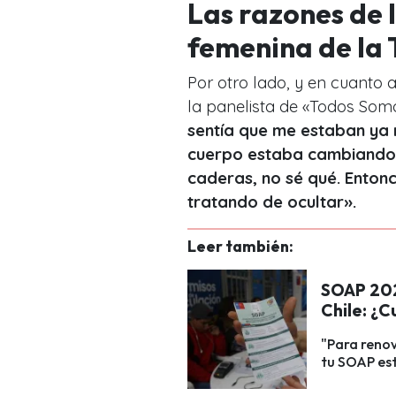
Las razones de 
femenina de la
Por otro lado, y en cuanto 
la panelista de «Todos Somo
sentía que me estaban ya
cuerpo estaba cambiando,
caderas, no sé qué. Enton
tratando de ocultar».
Leer también:
SOAP 202
Chile: ¿C
"Para renov
tu SOAP est