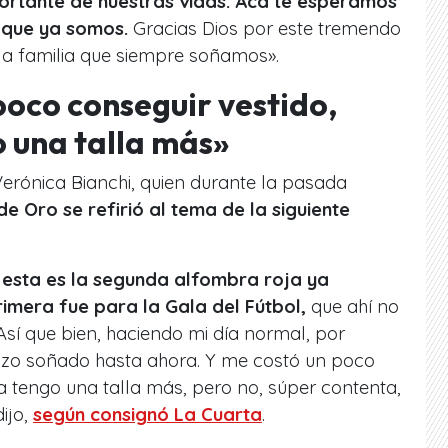
ortante de nuestras vidas. Acá te esperamos
o que ya somos.
Gracias Dios por este tremendo
la familia que siempre soñamos».
poco conseguir vestido,
 una talla más»
 Verónica Bianchi, quien durante la pasada
e Oro se refirió al tema de la siguiente
, esta es la segunda alfombra roja ya
mera fue para la Gala del Fútbol,
que ahí no
Así que bien, haciendo mi día normal, por
azo soñado hasta ahora. Y me costó un poco
a tengo una talla más, pero no, súper contenta,
dijo,
según consignó La Cuarta
.