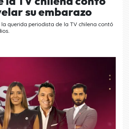
 la TV chilena contó
velar su embarazo
a querida periodista de la TV chilena contó
ios.