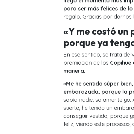
llegó el momento más imp
para ser más felices de l
regalo
.
Gracias por darnos 
«Y me costó un 
porque ya tengo
En ese sentido, se trata de
premiación de los
Copihue d
manera
:
«Me he sentido súper bien
embarazada, porque la pri
sabía nadie, solamente yo. 
suerte, he tenido un embar
conseguir vestido, porque y
feliz, viendo este proceso», 