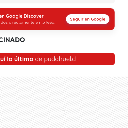
 en Google Discover
Seguir en Google
idos directamente en tu feed.
CINADO
uí lo último
de pudahuel.cl