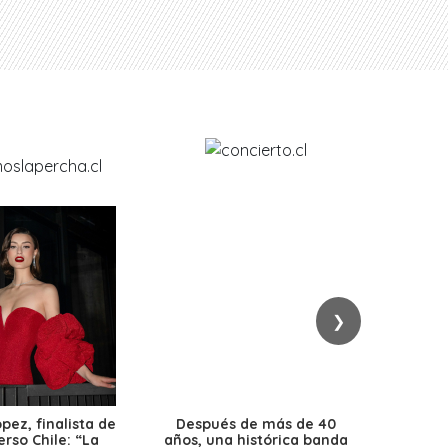
❯
ez, finalista de
Después de más de 40
Ante 
erso Chile: “La
años, una histórica banda
petr