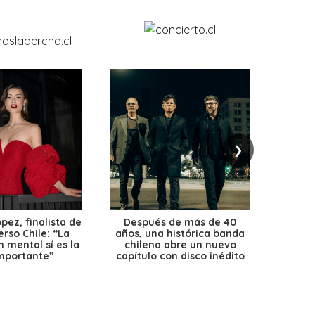
❯
ez, finalista de
Después de más de 40
Ante 
erso Chile: “La
años, una histórica banda
petr
 mental sí es la
chilena abre un nuevo
precio
mportante”
capítulo con disco inédito