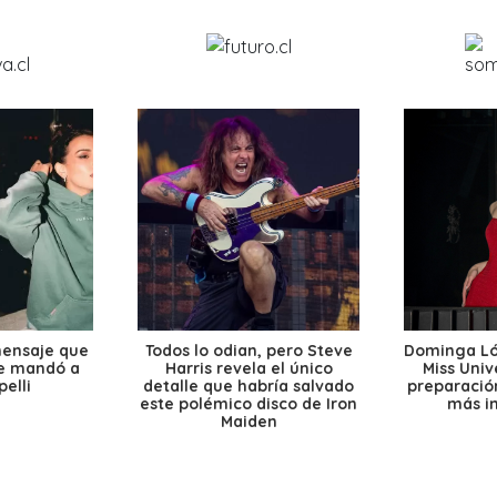
mensaje que
Todos lo odian, pero Steve
Dominga Lóp
le mandó a
Harris revela el único
Miss Univ
elli
detalle que habría salvado
preparación
este polémico disco de Iron
más i
Maiden