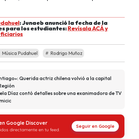
udahuel
: Junaeb anunció la fecha de la
es para los estudiantes:
Revísala ACÁ y
ficiarios
Música Pudahuel
Rodrigo Muñoz
tiago»: Querida actriz chilena volvió a la capital
 Región
amela Díaz contó detalles sobre una exanimadora de TV
micic
 en Google Discover
Seguir en Google
idos directamente en tu feed.