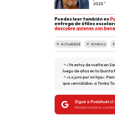
2023."
Puedes leer también en
P
entrega de útiles escolar
descubre quienes son bene
Actualidad
Américo
«Ya estoy de vuelta en San
luego de años en la Quinta
«Lo juro por mi hija»: P
que «envidiaba» a Tonka To
Sigue a Pudahuel.cl
Recibe nuestros conten