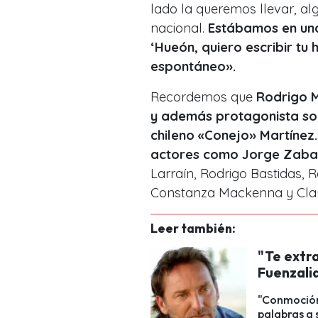
lado la queremos llevar, al
nacional.
Estábamos en una 
‘Hueón, quiero escribir tu h
espontáneo».
Recordemos que
Rodrigo M
y además protagonista so
chileno «Conejo» Martínez.
actores como Jorge Zabal
Larraín, Rodrigo Bastidas, R
Constanza Mackenna y Clau
Leer también:
"Te extra
Fuenzali
"Conmoción 
palabras a 