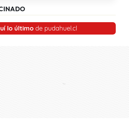
CINADO
uí lo último
de pudahuel.cl