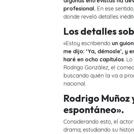
algunas entrevistas ha de
profesional.
En ese sentido
donde reveló detalles inédi
Los detalles so
«Estoy escribiendo
un guion
me dijo: ‘Ya, démosle’, y em
haré en ocho capítulos
. Lo
Rodrigo González, el comedi
buscando quién la va a prod
nacional.
Rodrigo Muñoz y
espontáneo».
Considerando esto, el actor
drama; estudiando su histo