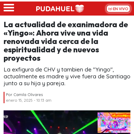
Skip to main content
EN VIVO
La actualidad de exanimadora de
«Yingo»: Ahora vive una vida
renovada vida cerca de la
espiritualidad y de nuevos
proyectos
La exfigura de CHV y tambien de "Yingo",
actualmente es madre y vive fuera de Santiago
junto a su hija y pareja.
Por
Camila Olivares
enero 15, 2025 - 10:13 am