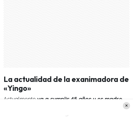
La actualidad de la exanimadora de
«Yingo»
Actualmente
va a cumplir 45 años y es madre
de un niña de 6 años. Por otro lado, la exchica
«Mekano» vive actualmente en Maitencillo con
su pareja quien es médico.
Según consignó La
Cuarta, la exrostro de TV
está dedicada a