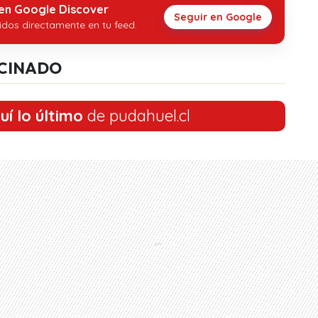
 en Google Discover
Seguir en Google
idos directamente en tu feed.
CINADO
uí lo último
de pudahuel.cl