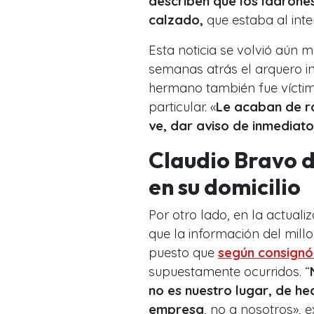
describen que los ladrone
calzado,
que estaba al inte
Esta noticia se volvió aún 
semanas atrás el arquero in
hermano también fue víctim
particular. «
Le acaban de ro
ve, dar aviso de inmediat
Claudio Bravo d
en su domicilio
Por otro lado, en la actuali
que la información del millo
puesto que
según consign
supuestamente ocurridos. “
no es nuestro lugar, de he
empresa
, no a nosotros», 