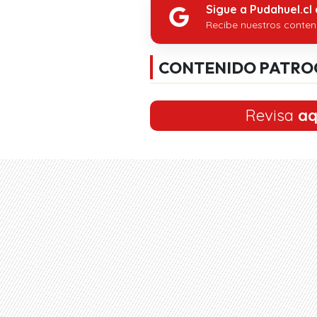
Sigue a Pudahuel.cl
Recibe nuestros conten
CONTENIDO PATRO
Revisa
aq