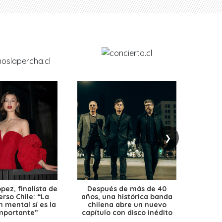
❯
ez, finalista de
Después de más de 40
Ante 
erso Chile: “La
años, una histórica banda
petr
 mental sí es la
chilena abre un nuevo
precio
mportante”
capítulo con disco inédito