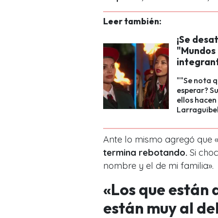
Leer también:
¡Se desat
"Mundos 
integran
""Se nota q
esperar? Su
ellos hacen
Larraguibel.
Ante lo mismo agregó que 
termina rebotando.
Si choc
nombre y el de mi familia».
«Los que están 
están muy al d