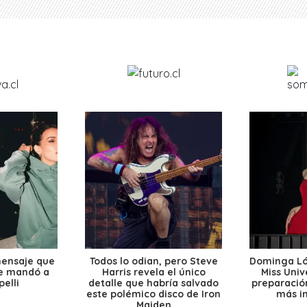
mensaje que
Todos lo odian, pero Steve
Dominga Lóp
le mandó a
Harris revela el único
Miss Univ
elli
detalle que habría salvado
preparación
este polémico disco de Iron
más i
Maiden