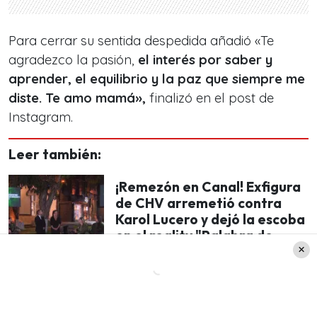
Para cerrar su sentida despedida añadió «Te
agradezco la pasión,
el interés por saber y
aprender, el equilibrio y la paz que siempre me
diste. Te amo mamá»,
finalizó en el post de
Instagram.
Leer también:
¡Remezón en Canal! Exfigura
de CHV arremetió contra
Karol Lucero y dejó la escoba
en el reality "Palabra de
Honor"
En medio de este difícil episodio, diversas