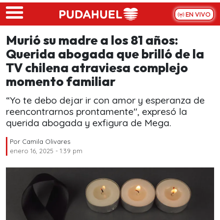
Skip to main content
EN VIVO
Murió su madre a los 81 años:
Querida abogada que brilló de la
TV chilena atraviesa complejo
momento familiar
“Yo te debo dejar ir con amor y esperanza de
reencontrarnos prontamente", expresó la
querida abogada y exfigura de Mega.
Por
Camila Olivares
enero 16, 2025 - 1:39 pm