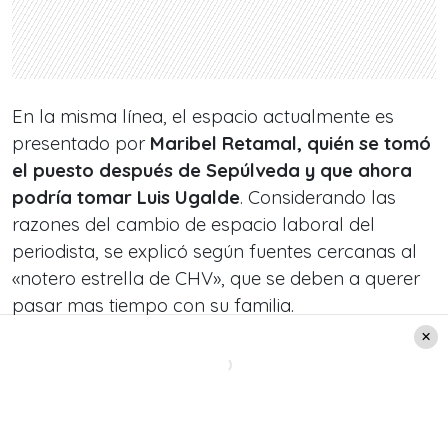
En la misma línea, el espacio actualmente es
presentado por
Maribel Retamal, quién se tomó
el puesto después de Sepúlveda y que ahora
podría tomar Luis Ugalde
. Considerando las
razones del cambio de espacio laboral del
periodista, se explicó según fuentes cercanas al
«notero estrella de CHV», que se deben a querer
pasar mas tiempo con su familia.
De acuerdo con lo mencionado, es destacable
mencionar que el nuevo programa del que será
parte Ugalde,
se realiza los sábado y domingo
desde las 8 am hasta las 13 horas.