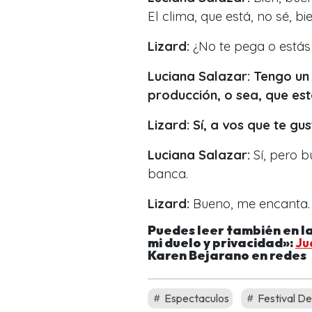
El clima, que está, no sé, b
Lizard:
¿No te pega o estás 
Luciana Salazar:
Tengo un 
producción, o sea, que es
Lizard:
Sí, a vos que te g
Luciana Salazar:
Sí, pero b
banca.
Lizard:
Bueno, me encanta.
Puedes leer también en l
mi duelo y privacidad»:
Ju
Karen Bejarano en redes
Espectaculos
Festival De