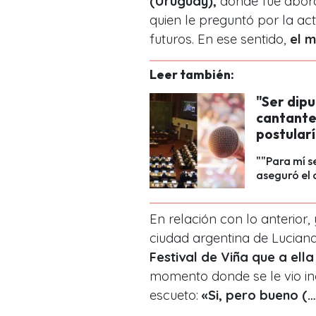
(Uruguay),
donde fue abord
quien le preguntó por la ac
futuros. En ese sentido,
el 
Leer también:
"Ser dip
cantante 
postular
""Para mí s
aseguró el 
En relación con lo anterior, 
ciudad argentina de Lucian
Festival de Viña que a el
momento donde se le vio in
escueto:
«Si, pero bueno (…