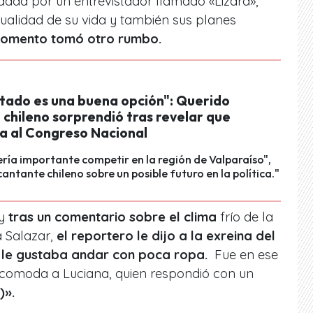
ada por un entrevistador llamado «Lizard»,
tualidad de su vida y también sus planes
momento tomó otro rumbo.
utado es una buena opción": Querido
chileno sorprendió tras revelar que
ía al Congreso Nacional
ería importante competir en la región de Valparaíso",
cantante chileno sobre un posible futuro en la política."
y
tras un comentario sobre el clima
frío de la
a Salazar,
el reportero le dijo a la exreina del
la le gustaba andar con poca ropa.
Fue en ese
comoda a Luciana, quien respondió con un
)».