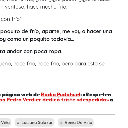
ien ventoso, hace mucho frío.
con frío?
poquito de frío, aparte, me voy a hacer una
toy como un poquito todavía…
usta andar con poca ropa.
ueno, hace frío, hace frío, pero para esto se
a página web de
Radio Pudahuel
: «Respeten
an Pedro Verdier dedicó triste «despedida»
a
 Viña
Luciana Salazar
Reina De Viña