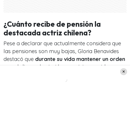
¿Cuánto recibe de pensión la
destacada actriz chilena?
Pese a declarar que actualmente considera que
las pensiones son muy bajas, Gloria Benavides
destacó que
durante su vida mantener un orden
con el dinero, le sirvió para vivir una vida
tranquila
, sin preocupaciones mayores respecto
al dinero.
Leer también:
Este martes 7 de enero, Juan
Gabriel habría cumplido 75
años: Estos son 6 clásicos