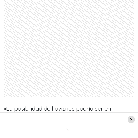
«La posibilidad de lloviznas podría ser en
sectores de las provincias
Melipilla, Talagante y
Maipo, no en todas sino en algunas zonas.
Tampoco se descartan algunos c
hubascos