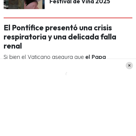
Festival de Viña 2025
El Pontífice presentó una crisis
respiratoria y una delicada falla
renal
Si bien el Vaticano asegura que
el Papa
Francisco se encuentra bien dentro de lo
posible,
debemos recordar que durante las
últimas horas presentó una crisis respiratoria
asmática prolongada. La cual
requirió la
“aplicación de oxígeno de alto flujo”, explicó el
parte médico difundido este sábado por la
tarde.
Además, añadieron que
“los análisis de sangre
realizados hoy también revelaron