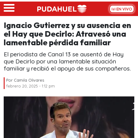
Skip to main content
EN VIVO
Ignacio Gutierrez y su ausencia en
el Hay que Decirlo: Atravesó una
lamentable pérdida familiar
El periodista de Canal 13 se ausentó de Hay
que Decirlo por una lamentable situación
familiar y recibió el apoyo de sus compañeros.
Por
Camila Olivares
febrero 20, 2025 - 1:12 pm