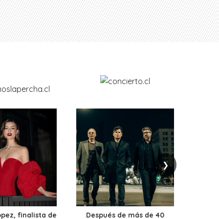
❯
ez, finalista de
Después de más de 40
Ante 