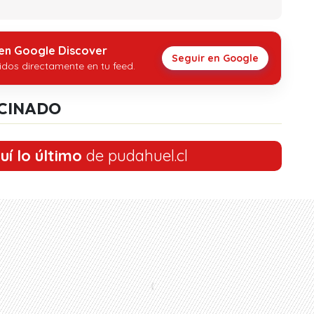
 en Google Discover
Seguir en Google
idos directamente en tu feed.
CINADO
uí lo último
de pudahuel.cl