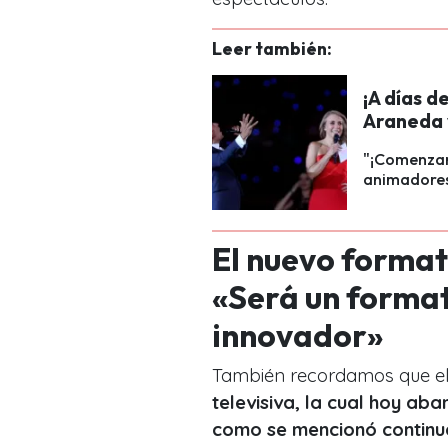
Leer también:
¡A días de
Araneda 
"¡Comenzaro
animadores 
El nuevo format
«Será un forma
innovador»
También recordamos que el
televisiva, la cual hoy ab
como se mencionó continua