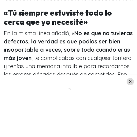
«Tú siempre estuviste todo lo
cerca que yo necesité»
En la misma línea añadió, «
No es que no tuvieras
defectos,
la verdad es que podías ser bien
insoportable a veces, sobre todo cuando eras
más joven
, te complicabas con cualquier tontera
y tenías una memoria infalible para recordarnos
los errores décadas después de cometidos.
Eso
también te lo agradezco, porque las madres
perfectas son insoportables e inalcanzables y
tú siempre estuviste todo lo cerca que yo
necesité».
Leer también: