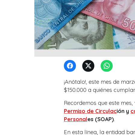
¡Anótalo!, este mes de marz
$150.000 a quiénes cumplan l
Recordemos que este mes, ve
Permiso de Circulac
ión y
c
Personal
es (SOAP)
.
En esta línea, la entidad b