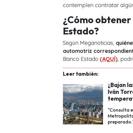
contemplen contratar algún
¿Cómo obtener l
Estado?
Según Meganoticias,
quiéne
automotriz correspondient
Banco Estado
(AQUÍ)
, podr
Leer también:
¿Bajan l
Iván Tor
temperat
"Consulta e
Metropolita
preparado.