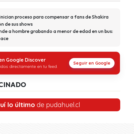
 inician proceso para compensar a fans de Shakira
ón de sus shows
ende a hombre grabando a menor de edad en un bus:
lace
 en Google Discover
Seguir en Google
idos directamente en tu feed.
CINADO
uí lo último
de pudahuel.cl