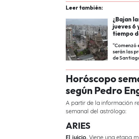
Leer también:
¿Bajan l
jueves 6 
tiempo d
"Comenzó el
serán las 
de Santiag
Horóscopo seman
según Pedro En
A partir de la información 
semanal del astrólogo:
ARIES
El juicio.
Viene una etapa mu