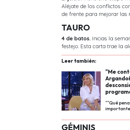
Aléjate de los conflictos co
de frente para mejorar las 
TAURO
4 de batos.
Inicias la sema
festejo. Esta carta trae la a
Leer también:
"Me cont
Argandoñ
desconsi
program
""Qué pena
importante 
GÉMINIS