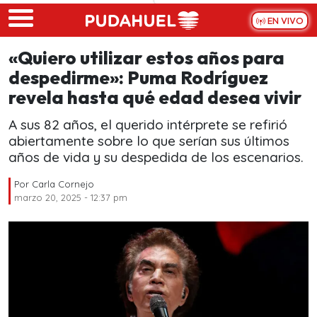
Skip to main content
EN VIVO
«Quiero utilizar estos años para
despedirme»: Puma Rodríguez
revela hasta qué edad desea vivir
A sus 82 años, el querido intérprete se refirió
abiertamente sobre lo que serían sus últimos
años de vida y su despedida de los escenarios.
Por
Carla Cornejo
marzo 20, 2025 - 12:37 pm