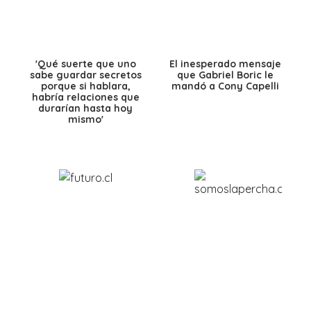
'Qué suerte que uno
El inesperado mensaje
sabe guardar secretos
que Gabriel Boric le
porque si hablara,
mandó a Cony Capelli
habría relaciones que
durarían hasta hoy
mismo'