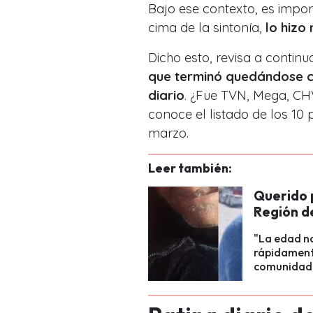
Bajo ese contexto, es impor
cima de la sintonía,
lo hizo
Dicho esto, revisa a contin
que terminó quedándose co
diario
. ¿Fue TVN, Mega, CHV
conoce el listado de los 10
marzo.
Leer también:
Querido p
Región d
"La edad no
rápidamente
comunidad 