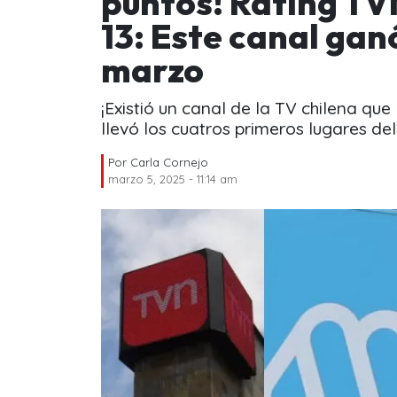
puntos! Rating TV
13: Este canal gan
marzo
¡Existió un canal de la TV chilena qu
llevó los cuatros primeros lugares del 
Por
Carla Cornejo
marzo 5, 2025 - 11:14 am