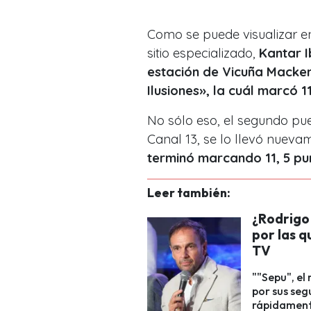
Como se puede visualizar en
sitio especializado,
Kantar 
estación de Vicuña Macken
Ilusiones», la cuál marcó 1
No sólo eso, el segundo pue
Canal 13, se lo llevó nuev
terminó marcando 11, 5 pun
Leer también:
¿Rodrigo
por las 
TV
""Sepu", el
por sus seg
rápidament