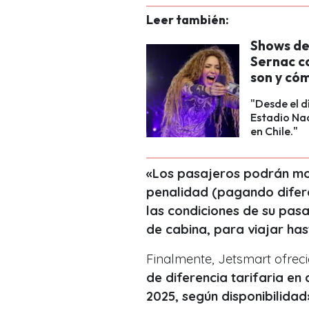
Leer también:
Shows de 
Sernac c
son y có
"Desde el d
Estadio Nac
en Chile."
«Los pasajeros podrán mod
penalidad (pagando difere
las condiciones de su pasaj
de cabina, para viajar has
Finalmente, Jetsmart ofreci
de diferencia tarifaria en
2025, según disponibilidad