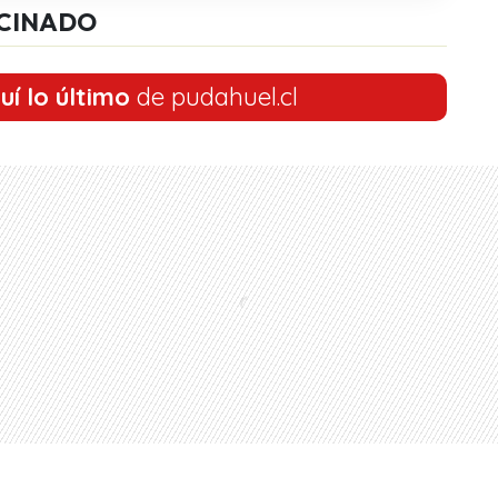
CINADO
uí lo último
de pudahuel.cl