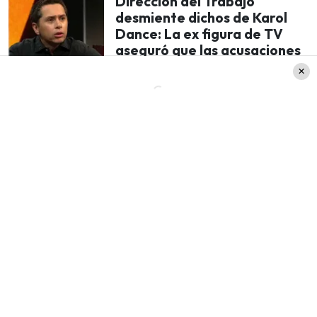
Dirección del Trabajo
desmiente dichos de Karol
Dance: La ex figura de TV
aseguró que las acusaciones
en su contra eran falsas
Sin embargo, el fin de Awto significará una gran
oportunidad. La empresa develó que toda su
flota, compuesta por
1.000 vehículos de bajo
kilometraje, será subastada
de manera 100%
online
a través del sitio web Macal
.