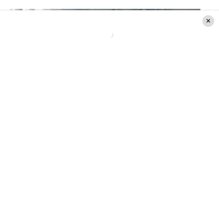
Créditos de la foto: CHV
Por otro lado, en una mesa de vidrio se pudieron
ver una serie de adornos de elefantes, ante esto
la modelo expresó: «yo compartí con estos
animales maravillosos todo un día en una
comunidad muy bien cuidada donde ellos
caminan libremente, en el sudeste asiático son
muy valorados».