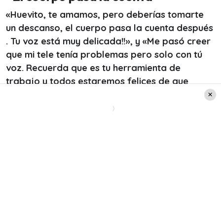
«Huevito, te amamos, pero deberías tomarte
un descanso, el cuerpo pasa la cuenta después
. Tu voz está muy delicada!!», y «Me pasó creer
que mi tele tenía problemas pero solo con tú
voz. Recuerda que es tu herramienta de
trabajo y todos estaremos felices de que
vuelvas al 100%»
, fueron algunos de los
comentarios en la publicación.
Además, fue más de alguno que se percató de la
debilidad en la voz de Daniel a través de la
pantalla.