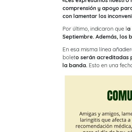
«Les expresamos nuestro m
comprensión y apoyo para 
con lamentar los inconven
Por último, indicaron que l
a
Septiembre. Además, los b
En esa misma línea añadier
bolet
o serán acreditadas 
la banda.
Esto en una fech