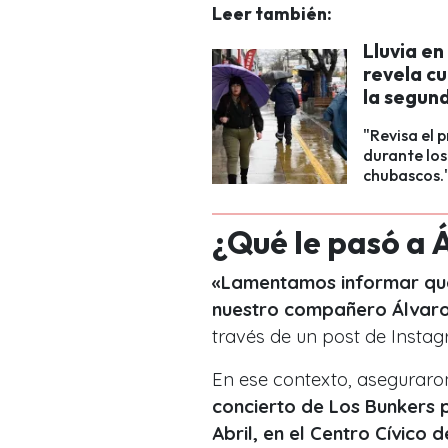
Leer también:
Lluvia e
revela c
la segun
"Revisa el 
durante los
chubascos.
¿Qué le pasó a 
«Lamentamos informar que 
nuestro compañero Álvaro
través de un post de Instag
En ese contexto, asegurar
concierto de Los Bunkers
Abril, en el Centro Cívico