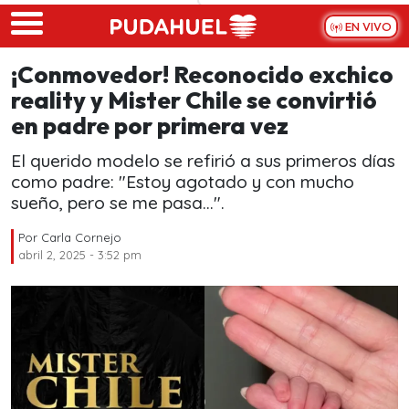
Skip to main content
EN VIVO
¡Conmovedor! Reconocido exchico
reality y Mister Chile se convirtió
en padre por primera vez
El querido modelo se refirió a sus primeros días
como padre: "Estoy agotado y con mucho
sueño, pero se me pasa...".
Por
Carla Cornejo
abril 2, 2025 - 3:52 pm