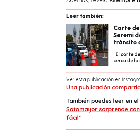
Además, reveló:
«siempre t
Leer también:
Corte de 
Seremi d
tránsito 
"El corte d
cerca de la
Ver esta publicación en Instag
Una publicación compartid
También puedes leer en el
Sotomayor sorprende con 
fácil”