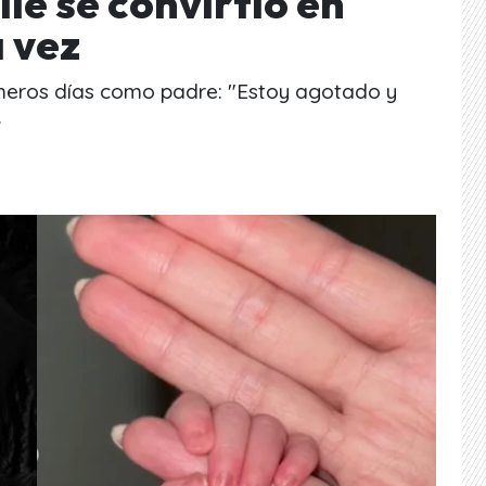
ile se convirtió en
 vez
rimeros días como padre: "Estoy agotado y
.