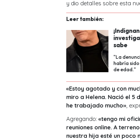
y dio detalles sobre esta n
Leer también:
¡Indignan
investig
sabe
"La denunci
habría sido
de edad."
«Estoy agotado y con muc
miro a Helena. Nació el 5
he trabajado mucho»
, exp
Agregando:
«tengo mi ofic
reuniones online. A terren
nuestra hija esté un poco