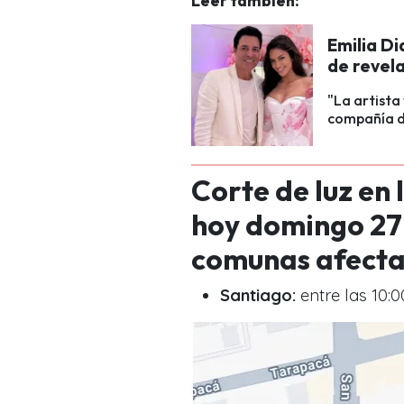
Leer también:
Emilia D
de revel
"La artista
compañía de
Corte de luz en
hoy domingo 27 d
comunas afect
Santiago:
entre las 10:0