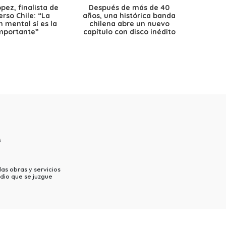
ez, finalista de
Después de más de 40
Ante 
erso Chile: “La
años, una histórica banda
petr
 mental sí es la
chilena abre un nuevo
precio
mportante”
capítulo con disco inédito
s
as obras y servicios
dio que se juzgue