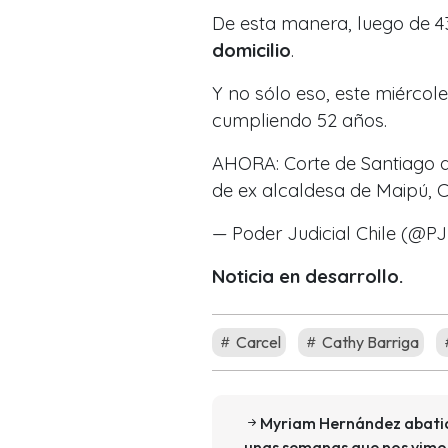
De esta manera, luego de 43
domicilio
.
Y no sólo eso, este miércole
cumpliendo 52 años.
AHORA: Corte de Santiago de
de ex alcaldesa de Maipú, C
— Poder Judicial Chile (@PJ
Noticia en desarrollo.
Carcel
Cathy Barriga
Myriam Hernández abatid
unas semanas que nos vim