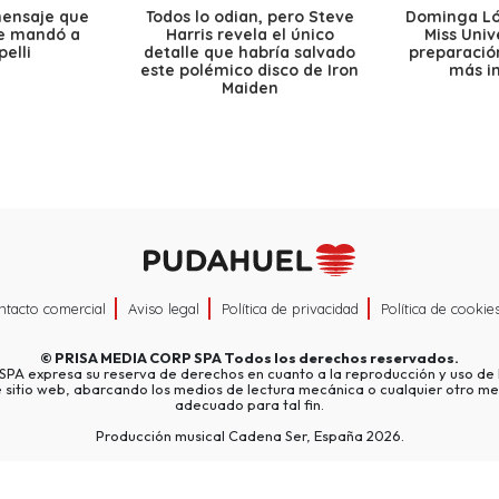
mensaje que
Todos lo odian, pero Steve
Dominga Lóp
le mandó a
Harris revela el único
Miss Univ
elli
detalle que habría salvado
preparación
este polémico disco de Iron
más i
Maiden
ntacto comercial
Aviso legal
Política de privacidad
Política de cookie
©
PRISA MEDIA CORP SPA
Todos los derechos reservados.
A expresa su reserva de derechos en cuanto a la reproducción y uso de l
e sitio web, abarcando los medios de lectura mecánica o cualquier otro me
adecuado para tal fin.
Producción musical Cadena Ser, España 2026.