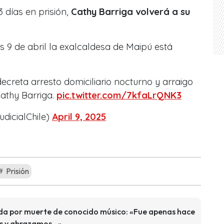
 días en prisión,
Cathy Barriga volverá a su
s 9 de abril la exalcaldesa de Maipú está
creta arresto domiciliario nocturno y arraigo
athy Barriga.
pic.twitter.com/7kfaLrQNK3
udicialChile)
April 9, 2025
Prisión
a por muerte de conocido músico: «Fue apenas hace
os y abrazamos…»