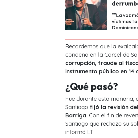
derrumbe
""La voz má
víctimas fa
Dominican
Recordemos que la exalcal
condena en la Cárcel de San
corrupción, fraude al fisco
instrumento público en 14
¿Qué pasó?
Fue durante esta mañana, q
Santiago
fijó la revisión d
Barriga.
Con el fin de rever
Santiago que rechazó su soli
informó LT.