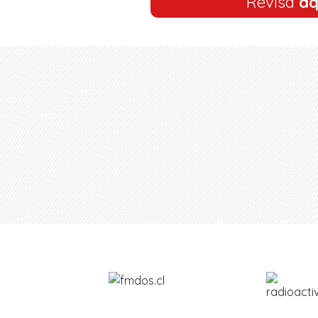
Revisa
aq