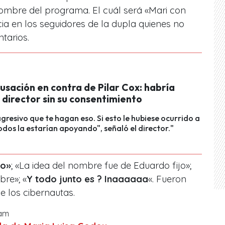
bre del programa. El cuál será «Mari con
cia en los seguidores de la dupla quienes no
tarios.
sación en contra de Pilar Cox: habría
director sin su consentimiento
agresivo que te hagan eso. Si esto le hubiese ocurrido a
odos la estarían apoyando", señaló el director."
do»
; «La idea del nombre fue de Eduardo fijo»;
re»; «
Y todo junto es ? Inaaaaaa
«. Fueron
e los cibernautas.
ram