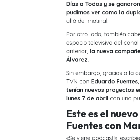
Días a Todos y se ganaron e
pudimos ver como la dupla
allá del matinal.
Por otro lado, también cab
espacio televisivo del cana
anterior,
la nueva compañer
Álvarez.
Sin embargo, gracias a la c
TVN con E
duardo Fuentes,
tenían nuevos proyectos e
lunes 7 de abril
con una pub
Este es el nue
Fuentes con Ma
«Se viene podcast!», escrib