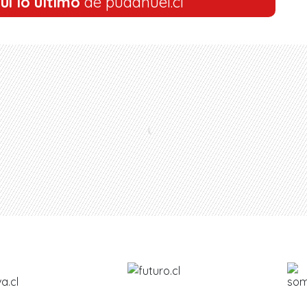
uí lo último
de pudahuel.cl