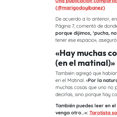
Una publicación comparti
(@marigodoyibanez)
De acuerdo a lo anterior, 
Página 7, comentó de donde
porque dijimos, ‘pucha, n
tener ese espacio», aseguró
«Hay muchas co
(en el matinal)»
También agregó que habían
en el Matinal. «
Por la natu
muchas cosas que uno no pu
decirlas, sino porque hay c
También puedes leer en el 
venga otro…»:
Tarotista s