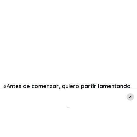
«Antes de comenzar, quiero partir lamentando
profundamente el fallecimiento de dos hinchas
de Colo Colo el día de ayer. Es desgarrador e
independiente de las circunstancias, uno trata
de ponerse en el lugar de las familias y perder
a dos hijos, a un hijo y una hija es terrible. Por
lo tanto, desde acá le envío un abrazo a las