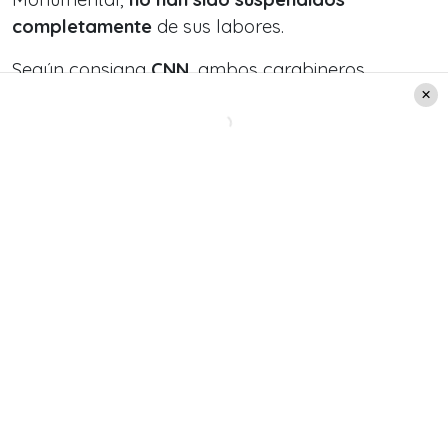
completamente
de sus labores.
Según consigna
CNN
, ambos carabineros
estarían cumpliendo funciones de carácter
administrativo dentro de la institución mientras se
desarrolla la investigación.