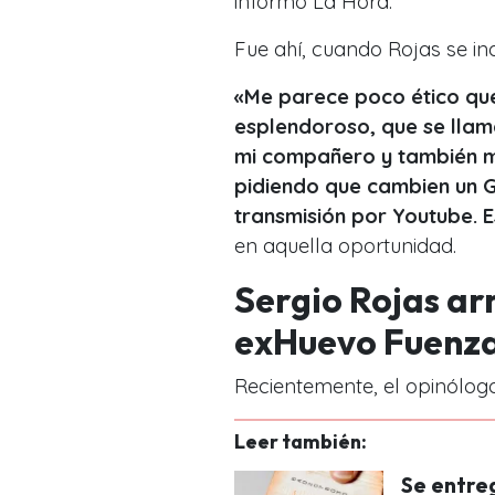
informó La Hora.
Fue ahí, cuando Rojas se in
«Me parece poco ético qu
esplendoroso, que se llama
mi compañero y también mi
pidiendo que cambien un G
transmisión por Youtube. 
en aquella oportunidad.
Sergio Rojas a
exHuevo Fuenza
Recientemente, el opinólo
Leer también:
Se entreg