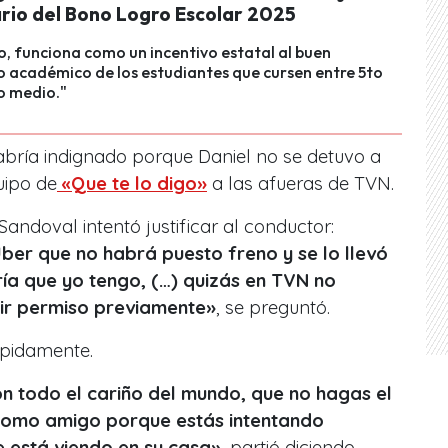
ario del Bono Logro Escolar 2025
io, funciona como un incentivo estatal al buen
 académico de los estudiantes que cursen entre 5to
o medio."
abría indignado porque Daniel no se detuvo a
uipo de
«Que te lo digo»
a las afueras de TVN.
 Sandoval intentó justificar al conductor:
Uber que no habrá puesto freno y se lo llevó
ía que yo tengo, (…) quizás en TVN no
ir permiso previamente»
, se preguntó.
ápidamente.
con todo el cariño del mundo, que no hagas el
 como amigo porque estás intentando
te está viendo en su casa»
, partió diciendo.