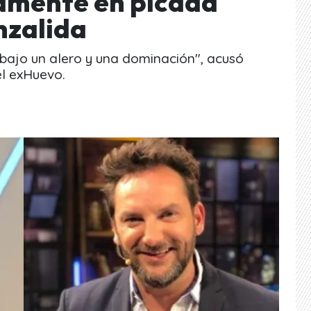
amente en picada
nzalida
 bajo un alero y una dominación", acusó
el exHuevo.