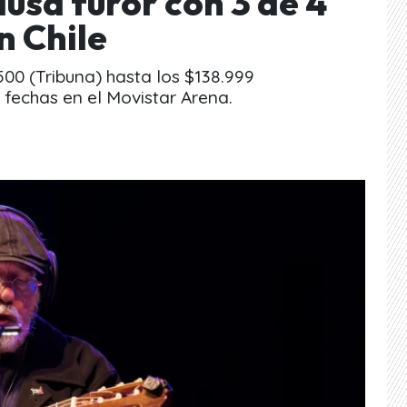
ausa furor con 3 de 4
n Chile
00 (Tribuna) hasta los $138.999
 fechas en el Movistar Arena.