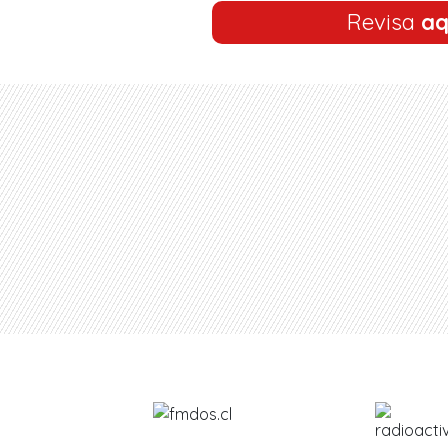
Revisa
aq