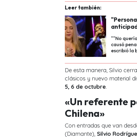
Leer también:
"Persona 
anticipa
""No quería
causó pena
escribió la 
De esta manera, Silvio cerr
clásicos y nuevo material d
5, 6 de octubre
.
«Un referente p
Chilena»
Con entradas que van desde 
(Diamante),
Silvio Rodrígu