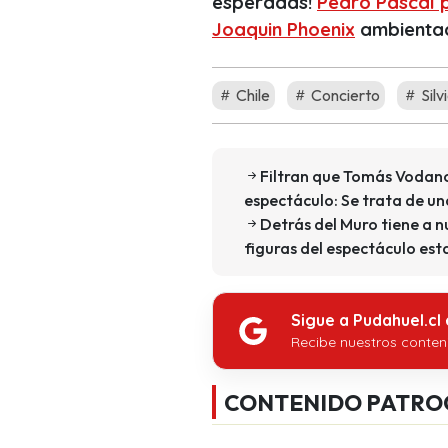
esperadas!
Pedro Pascal p
Joaquin Phoenix
ambientad
Chile
Concierto
Silv
Filtran que Tomás Vodano
espectáculo: Se trata de u
Detrás del Muro tiene a nu
figuras del espectáculo es
Sigue a Pudahuel.cl
Recibe nuestros conten
CONTENIDO PATRO