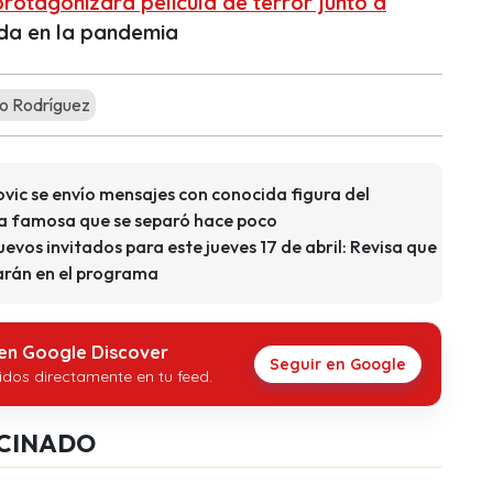
rotagonizará película de terror junto a
a en la pandemia
io Rodríguez
vic se envío mensajes con conocida figura del
na famosa que se separó hace poco
evos invitados para este jueves 17 de abril: Revisa que
tarán en el programa
 en Google Discover
Seguir en Google
idos directamente en tu feed.
CINADO