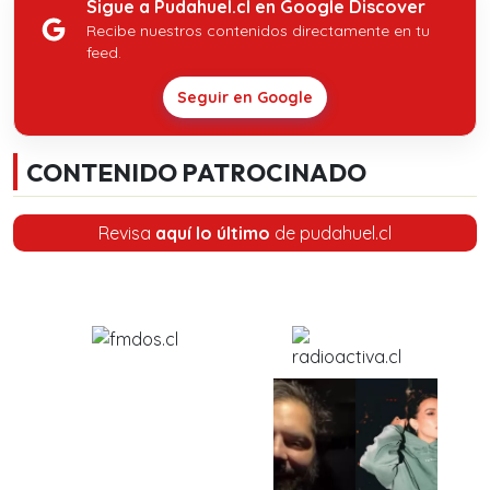
Sigue a Pudahuel.cl en Google Discover
Recibe nuestros contenidos directamente en tu
feed.
Seguir en Google
CONTENIDO PATROCINADO
Revisa
aquí lo último
de pudahuel.cl