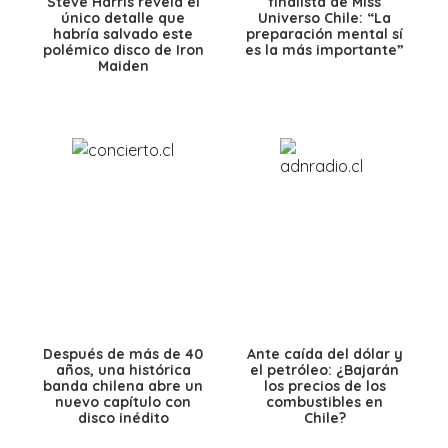
Steve Harris revela el
finalista de Miss
único detalle que
Universo Chile: “La
habría salvado este
preparación mental sí
polémico disco de Iron
es la más importante”
Maiden
Después de más de 40
Ante caída del dólar y
años, una histórica
el petróleo: ¿Bajarán
banda chilena abre un
los precios de los
nuevo capítulo con
combustibles en
disco inédito
Chile?