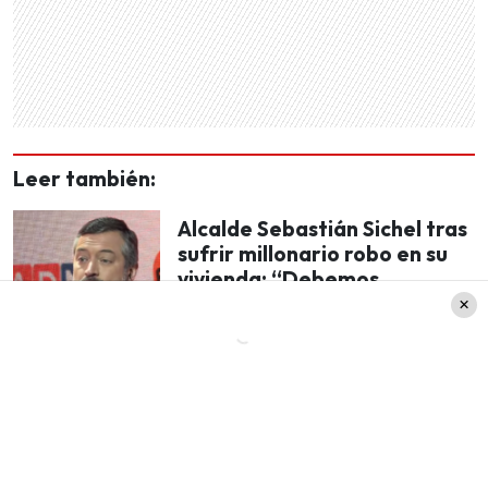
Leer también:
Alcalde Sebastián Sichel tras
sufrir millonario robo en su
vivienda: “Debemos
tomarnos en serio la
delincuencia”
Las reacciones
Por supuesto, la noticia de la animadora
fue