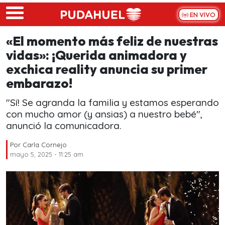
Skip to main content
EN VIVO
«El momento más feliz de nuestras
vidas»: ¡Querida animadora y
exchica reality anuncia su primer
embarazo!
"Sí! Se agranda la familia y estamos esperando
con mucho amor (y ansias) a nuestro bebé",
anunció la comunicadora.
Por
Carla Cornejo
mayo 5, 2025 - 11:25 am