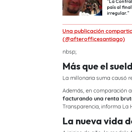
"La Contral
país al fina
irregular."
Una publicación compartid
(@afterofficesantiago)
nbsp;
Más que el suel
La millonaria suma causó re
Además, en comparación al 
facturando una renta brut
Transparencia, informa La 
La nueva vida d