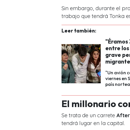
Sin embargo, durante el pr
trabajo que tendrá Tonka es
Leer también:
"Éramos 
entre lo
grave pe
migrante
"Un avión c
viernes en 
país norte
El millonario c
Se trata de un carrete
After
tendrá lugar en la capital.