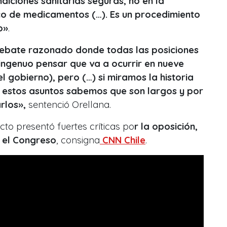
diciones sanitarias seguras, no en la
ico de medicamentos (…). Es un procedimiento
o»
.
ebate razonado donde todas las posiciones
ingenuo pensar que va a ocurrir en nueve
l gobierno), pero (…) si miramos la historia
 estos asuntos sabemos que son largos y por
arlos»,
sentenció Orellana.
to presentó fuertes críticas po
r la oposición,
 el Congreso
, consigna
CNN Chile
.