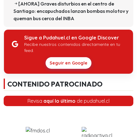
[AHORA] Graves disturbios en el centro de
Santiago: encapuchados lanzan bombas molotov y
queman bus cerca del INBA
Sigue a Pudahuel.cl en Google Discover
Recibe nuestros contenidos directamente en tu
feed.
Seguir en Google
CONTENIDO PATROCINADO
Revisa
aquí lo último
de pudahuel.cl