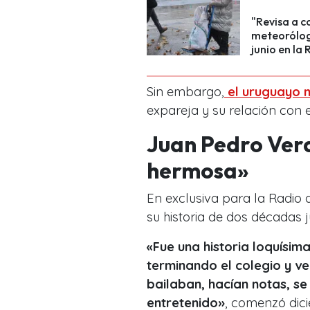
"Revisa a c
meteorólog
junio en la 
Sin embargo,
el uruguayo n
expareja y su relación con e
Juan Pedro Verd
hermosa»
En exclusiva para la Radio d
su historia de dos décadas 
«Fue una historia loquísim
terminando el colegio y v
bailaban, hacían notas, se
entretenido»
, comenzó dici