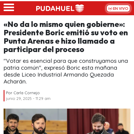
Skip to main content
EN VIVO
«No da lo mismo quien gobierne»:
Presidente Boric emitió su voto en
Punta Arenas e hizo llamado a
participar del proceso
"Votar es esencial para que construyamos una
patria común", expresó Boric esta mañana
desde Liceo Industrial Armando Quezada
Acharán.
Por
Carla Cornejo
junio 29, 2025 - 11:29 am