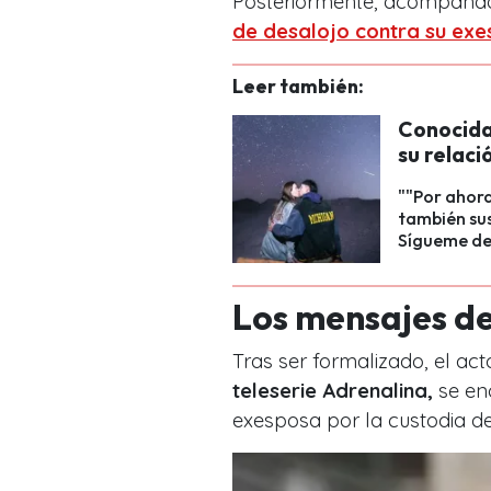
Posteriormente, acompaña
de desalojo contra su exes
Leer también:
Conocida
su relac
""Por ahora 
también sus
Sígueme de
Los mensajes d
Tras ser formalizado, el a
teleserie Adrenalina,
se en
exesposa por la custodia de