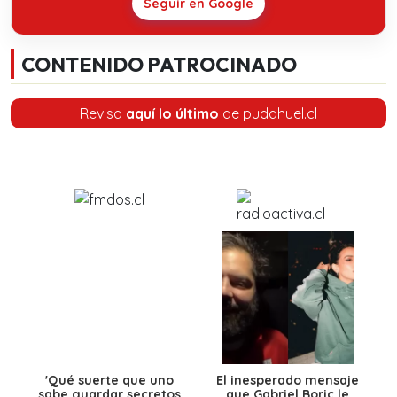
Seguir en Google
CONTENIDO PATROCINADO
Revisa
aquí lo último
de pudahuel.cl
'Qué suerte que uno
El inesperado mensaje
sabe guardar secretos
que Gabriel Boric le