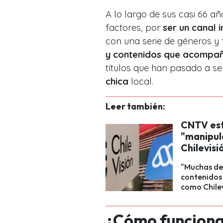
A lo largo de sus casi 66 añ
factores, por
ser un canal 
con una serie de géneros y
y contenidos que acompaña
títulos que han pasado a se
chica
local.
Leer también:
CNTV est
"manipula
Chilevisi
"Muchas de 
contenidos 
como Chilev
¿Cómo funciona