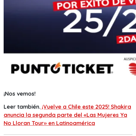
¡Nos vemos!
Leer también.
¡Vuelve a Chile este 2025! Shakira
anuncia la segunda parte del «Las Mujeres Ya
No Lloran Tour» en Latinoamérica