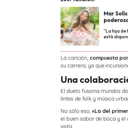
Mar Solí
poderoso
"La hija de
está dispon
La canción,
compuesta por 
su carrera, ya que incursio
Una colaboraci
El dueto fusiona mundos do
tintes de folk y música urb
No sólo eso,
«La del prime
el buen sabor de boca y el
vista.