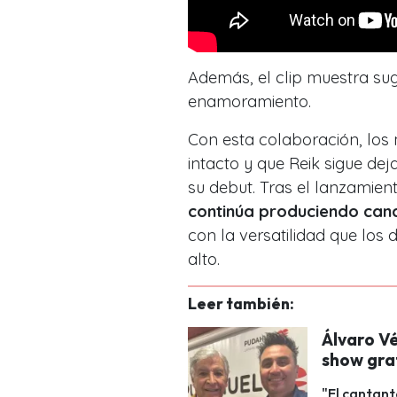
Además, el clip muestra su
enamoramiento.
Con esta colaboración, los
intacto y que Reik sigue de
su debut. Tras el lanzamien
continúa
produciendo canci
con la versatilidad que los 
alto.
Leer también:
Álvaro Vé
show gra
"El cantant