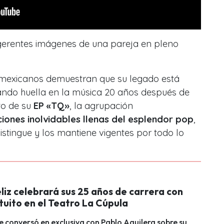
gerentes imágenes de una pareja en pleno
 mexicanos
demuestran que su legado está
jando huella en la música 20 años después de
to de su
EP «TQ»
, la agrupación
ones inolvidables llenas del esplendor pop
,
distingue y los mantiene vigentes por todo lo
liz celebrará sus 25 años de carrera con
tuito en el Teatro La Cúpula
e conversó en exclusiva con Pablo Aguilera sobre su