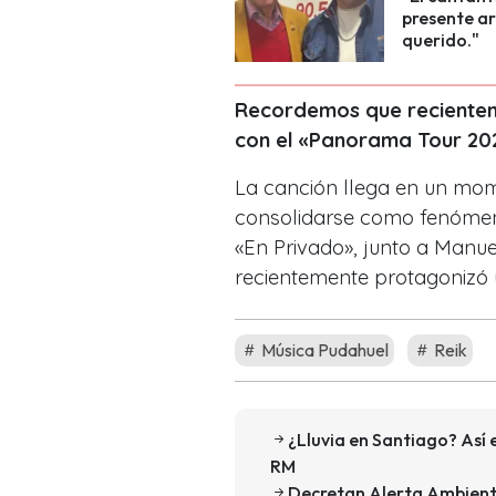
presente art
querido."
Recordemos que reciente
con el «Panorama Tour 20
La canción llega en un mom
consolidarse como fenómeno
«En Privado», junto a Manue
recientemente protagonizó
Música Pudahuel
Reik
¿Lluvia en Santiago? Así 
RM
Decretan Alerta Ambienta