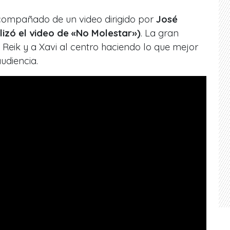
acompañado de un video dirigido por
José
izó el video de
«No Molestar»)
. La gran
a Reik y a Xavi al centro haciendo lo que mejor
udiencia.