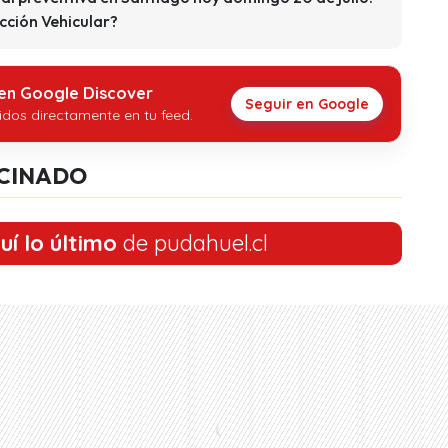
cción Vehicular?
 en Google Discover
Seguir en Google
idos directamente en tu feed.
CINADO
uí lo último
de pudahuel.cl