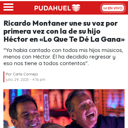
Skip to main content
EN VIVO
Ricardo Montaner une su voz por
primera vez con la de su hijo
Héctor en «Lo Que Te Dé La Gana»
“Ya había cantado con todos mis hiįos músicos,
menos con Héctor. Él ha decidido regresar y
eso nos tiene a todos contentos".
Por
Carla Cornejo
julio 29, 2025 - 4:16 pm