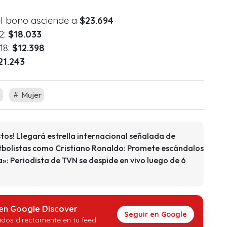
el bono asciende a
$23.694
2:
$18.033
18:
$12.398
21.243
s
Mujer
s! Llegará estrella internacional señalada de
tbolistas como Cristiano Ronaldo: Promete escándalos
a»: Periodista de TVN se despide en vivo luego de 6
 en Google Discover
Seguir en Google
idos directamente en tu feed.