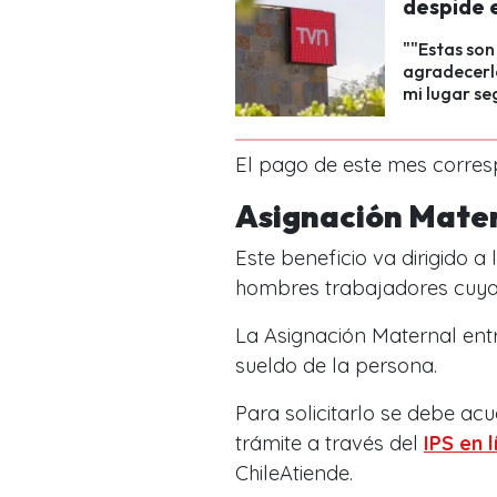
despide e
""Estas son
agradecerle
mi lugar se
El pago de este mes corresp
Asignación Mate
Este beneficio va dirigido 
hombres trabajadores cuya
La Asignación Maternal en
sueldo de la persona.
Para solicitarlo se debe acu
trámite a través del
IPS en 
ChileAtiende.