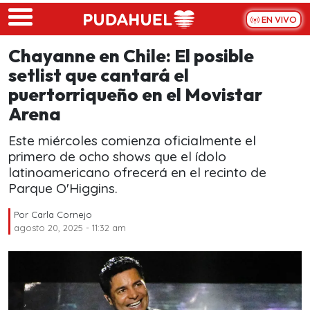
Skip to main content
EN VIVO
Chayanne en Chile: El posible
setlist que cantará el
puertorriqueño en el Movistar
Arena
Este miércoles comienza oficialmente el
primero de ocho shows que el ídolo
latinoamericano ofrecerá en el recinto de
Parque O'Higgins.
Por
Carla Cornejo
agosto 20, 2025 - 11:32 am