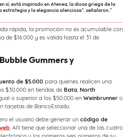
en sí, está inspirado en Atenea, la diosa griega de la
a estrategia y la elegancia silenciosa", señalaron."
ida rápida, la promoción no es acumulable con
ja de $16.000 y es válida hasta el 31 de
, Bubble Gummers y
uento de $5.000
para quienes realicen una
os $30.000 en tiendas de
Bata
,
North
igual o superior a los $50.000 en
Weinbrunner
o
on tarjetas de BancoEstado.
mero el usuario debe generar un
código de
 web
. Allí tiene que seleccionar una de las cuatro
electrónico y los primeros seis números de su