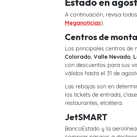
Estado en agos
A continuación, revisa todo
Meganoticias
).
Centros de mont
Los principales centros de 
Colorado
,
Valle Nevado
,
L
con descuentos para sus vi
válidos hasta el 31 de agost
Las rebajas son en determin
los tickets de entrada, clas
restaurantes, etcétera.
JetSMART
BancoEstado y la aerolíne
comprar pasajes a destinos