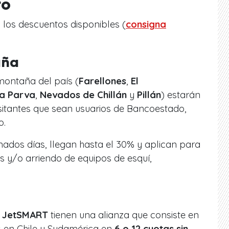
to
s los descuentos disponibles (
consigna
aña
montaña del país (
Farellones
,
El
a Parva
,
Nevados de Chillán
y
Pillán
) estarán
sitantes que sean usuarios de Bancoestado,
o.
ados días, llegan hasta el 30% y aplican para
es y/o arriendo de equipos de esquí,
a
JetSMART
tienen una alianza que consiste en
 en Chile y Sudamérica en
6 o 12 cuotas sin