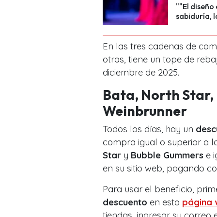
""El diseño 
sabiduría, l
En las tres cadenas de com
otras, tiene un tope de reba
diciembre de 2025.
Bata, North Star
Weinbrunner
Todos los días, hay un
desc
compra igual o superior a l
Star
y
Bubble Gummers
e 
en su sitio web, pagando c
Para usar el beneficio, pri
descuento
en esta
página
tiendas, ingresar su correo 