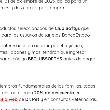
el 31 de diciembre de 2025, aplica para un
mes y dos cargas por compra.
roductos seleccionados de
Club Softys
que
para los usuarios de tarjetas BancoEstado.
s interesados en adquirir papel higiénico,
entes, jabones y más, tendrán que ingresar
sar el código
BECLUBSOFTYS
antes de pagar
embros fundamentales de las familias, todos
ncoEstado tienen
20% de descuento
en
sitio web
de
Dr. Pet
y en consultas veterinarias.
, el usuario debe crear una cuenta en la